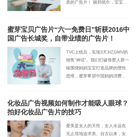
质的广告片！ 丽邦纸巾，宝宝爱
用，妈妈放心！
蜜芽宝贝广告片“六一免费日”斩获2016中
国广告长城奖，自带业绩的广告片！
TVC上线后，实现3天3亿GMV的
销售“神话”。我们打破母婴人群一
味围绕妈妈宝宝打造品牌的惯性
思维，蜜芽希望中国妈妈消费零
焦虑的理念，通过品牌广告+泛娱
乐营销，成为2016年孕婴童市场
大赢家。
化妆品广告视频如何制作才能吸人眼球？
拍好化妆品广告片的技巧
爱美是女人的天性，女人永远在
无止境地追求美。自古以来，女