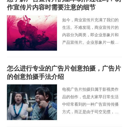
动。那么优秀的产品广告片拍摄
作宣传片内容时需要注意的细节
如何突显商品信息呢？下边北京
桃花谷广告片小编就为大家分析
如今，商业宣传片充满了我们的
一下广告片拍摄如何突显商品信
生活。不难发现，商业宣传片的
息。
内容分为两类，即企业形象片和
产品宣传片。企业形象片一般是
展示企业实力的重要途径之一，
而产品宣传片主要介绍产品特
点、制作工艺、使用方法等来获
怎么进行专业的广告片创意拍摄，广告片
得消费者的信任，让用户对产品
的创意拍摄手法介绍
有更深入的了解。这些商业宣传
片的主要用途包括招商引资、产
电视广告片拍摄归属于影视类作
品销售、展览活动和推广场所、
品的创作，也是大家早日常生活
项目洽谈等。今天北京桃花谷宣
中经常看到的一种广告宣传传播
传片小编告诉您在为企业拍摄宣
方式，而正是由于司空见惯，受
传片时会做哪些工作。
众群体对视频广告有时候会熟视
无睹。