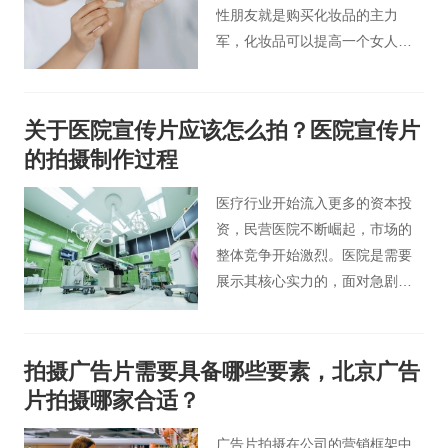
性朋友就是购买化妆品的主力
军，化妆品可以提高一个女人的
魅力和自信。化妆品广告片应该
抓住女性的这一特点，让女性观
众了解化妆品的重要作用，那么
关于医院宣传片应该怎么拍？医院宣传片
如何拍摄制作化妆品广告视频才
的拍摄制作过程
能吸引观众的注意力呢？
医疗行业开始流入更多的资本投
资，民营医院不断崛起，市场的
整体竞争开始激烈。医院是需要
展示其核心实力的，面对急剧变
化的市场，它需要适当的营销和
宣传。 很多医院开始制作宣传
片，对医院相关科室进行宣传和
拍摄广告片需要具备哪些要素，北京广告
叙述，那么你知道医院宣传片的
片拍摄哪家合适？
制作流程吗？接下来小编就和大
家聊一聊医院宣传片制作过程的
广告片拍摄在公司的营销框架中