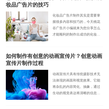
如果装饰公司拍摄企业宣传片，
妆品广告片的技巧
不仅可以宣传企业形象品牌，还
可以吸引观众的注意力。那么您
化妆品广告片制作其实是需要掌
知道拍摄装修公司视频广告时有
握很多内容和技巧的，今天桃花
哪些要领，怎么才拍出装饰公司
谷广告片小编就来为您分享怎么
高端宣传片吗？和北京桃花谷企
才能顺利的制作出成功的化妆品
业宣传片小编一起来看看以下内
广告片视频。
容吧。
如何制作有创意的动画宣传片？创意动画
宣传片制作过程
动画宣传片具有传统摄影技术无
法体现的画面和视觉效果。它能
将杂乱的内容简化、抽象，通过
生动的视觉表达将清晰的信息传
达给受众。能使画面更加时尚，
色彩鲜艳，形象夸张，动作流