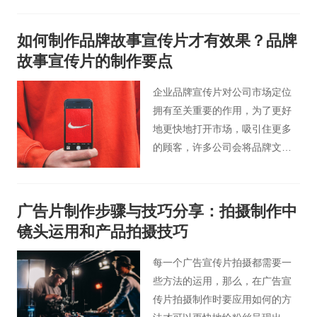
并以其独有的视听结合的宣传方
式更能引起当代消费者的关注，
如何制作品牌故事宣传片才有效果？品牌
让人们在一个娱乐的环境中去接
故事宣传片的制作要点
受它。那么如何制作一部优秀的
创意产品宣传片呢？今天桃花谷
企业品牌宣传片对公司市场定位
宣传片小编简单地介绍一些产品
拥有至关重要的作用，为了更好
宣传片拍摄的创意思路。
地更快地打开市场，吸引住更多
的顾客，许多公司会将品牌文化
采用视频的形式展现给大家，为
此来区别于别的竞争对手。因而
公司通常会提出制作企业品牌宣
广告片制作步骤与技巧分享：拍摄制作中
传片的需求，今天由北京宣传片
镜头运用和产品拍摄技巧
小编为各位分析下如何制作品牌
故事宣传片才有效果？
每一个广告宣传片拍摄都需要一
些方法的运用，那么，在广告宣
传片拍摄制作时要应用如何的方