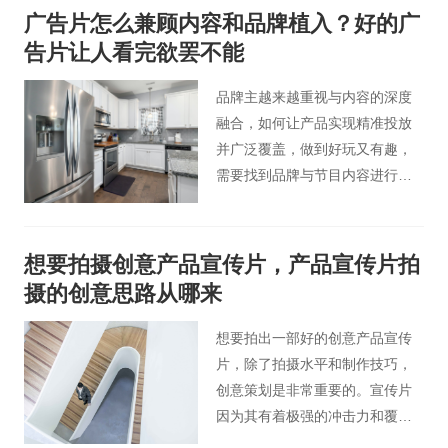
畅，具有视觉冲击力，从视觉到
广告片怎么兼顾内容和品牌植入？好的广
听觉给观众不一样的感觉，能抓
告片让人看完欲罢不能
住观众的眼球。
品牌主越来越重视与内容的深度
融合，如何让产品实现精准投放
并广泛覆盖，做到好玩又有趣，
需要找到品牌与节目内容进行无
缝融合的平衡点，化有形于无
形。成功的影视广告植入，将品
牌与情节内容相融合，成为剧情
想要拍摄创意产品宣传片，产品宣传片拍
自然的组成部分，创意性甚至不
摄的创意思路从哪来
刻意的植入方式，反而让观众在
不知不觉中对品牌留下印象。
想要拍出一部好的创意产品宣传
片，除了拍摄水平和制作技巧，
创意策划是非常重要的。宣传片
因为其有着极强的冲击力和覆盖
面，能形象地将企业产品展示，