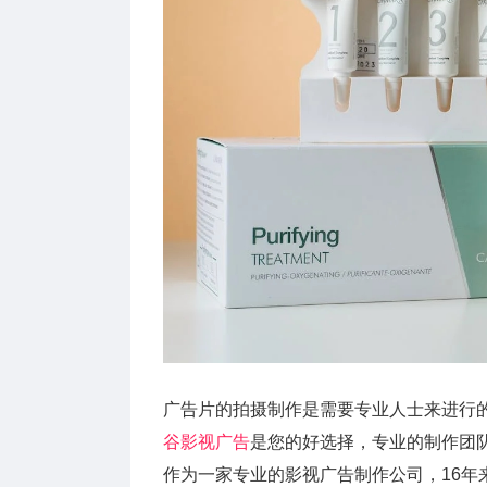
广告片的拍摄制作是需要专业人士来进行
谷
影视广告
是您的好选择，专业的制作团
作为一家专业的影视广告制作公司，16年