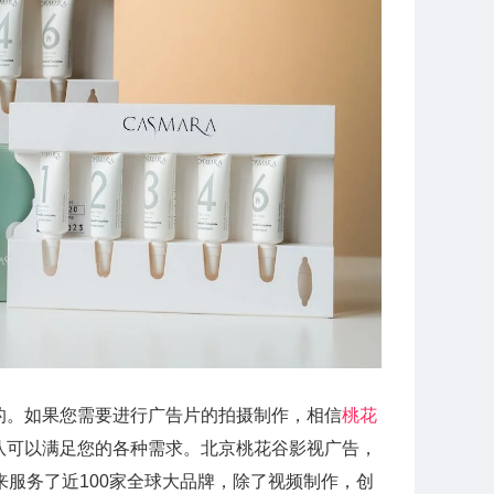
的。如果您需要进行广告片的拍摄制作，相信
桃花
队可以满足您的各种需求。北京桃花谷影视广告，
来服务了近100家全球大品牌，除了视频制作，创