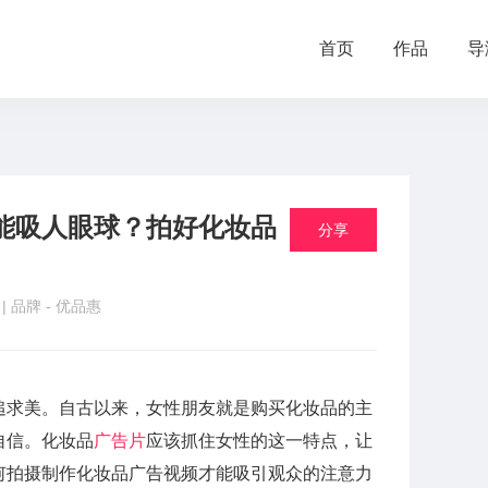
首页
作品
导
能吸人眼球？拍好化妆品
分享
品
| 品牌 -
优品惠
追求美。自古以来，女性朋友就是购买化妆品的主
自信。化妆品
广告片
应该抓住女性的这一特点，让
何拍摄制作化妆品广告视频才能吸引观众的注意力