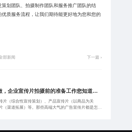
意策划团队、拍摄制作团队和服务推广团队的结
的优质服务流程，让我们期待能更好地为您和您的
全部新闻
下一篇 ›
做，企业宣传片拍摄前的准备工作您知道
传片（综合性宣传策划）、产品宣传片（以商品为关
片（渠道拓展）等。那些高端大气的广告宣传片都是怎么
工作吗？