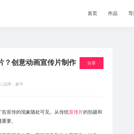
首页
作品
导
片？创意动画宣传片制作
分享
品
| 品牌 -
蒙牛
广告宣传的现象随处可见。从传统
宣传片
的拍摄和
越重要。