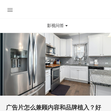
影视问答
广告片怎么兼顾内容和品牌植入？好