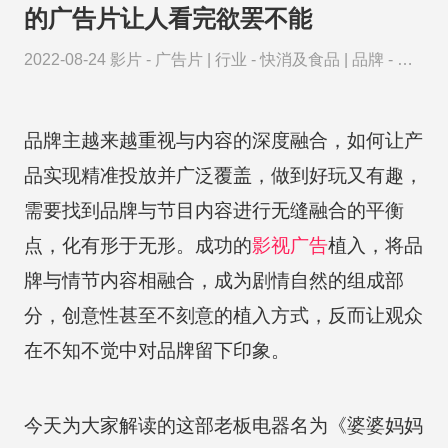
的广告片让人看完欲罢不能
2022-08-24
影片 -
广告片
|
行业 -
快消及食品
|
品牌 -
方
太
品牌主越来越重视与内容的深度融合，如何让产
品实现精准投放并广泛覆盖，做到好玩又有趣，
需要找到品牌与节目内容进行无缝融合的平衡
点，化有形于无形。成功的
影视广告
植入，将品
牌与情节内容相融合，成为剧情自然的组成部
分，创意性甚至不刻意的植入方式，反而让观众
在不知不觉中对品牌留下印象。
今天为大家解读的这部老板电器名为《婆婆妈妈