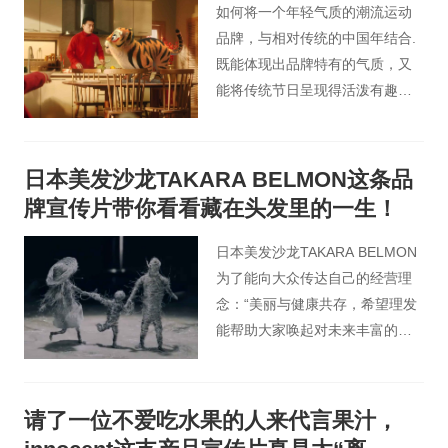
如何将一个年轻气质的潮流运动
品牌，与相对传统的中国年结合.
既能体现出品牌特有的气质，又
能将传统节日呈现得活泼有趣是
主要思考的问题。
日本美发沙龙TAKARA BELMON这条品
牌宣传片带你看看藏在头发里的一生！
日本美发沙龙TAKARA BELMON
为了能向大众传达自己的经营理
念：“美丽与健康共存，希望理发
能帮助大家唤起对未来丰富的想
象以及积极感受世界的情绪”， 开
启了一项创意视频征集活动，其
中有一支定格动画格外引人瞩
请了一位不爱吃水果的人来代言果汁，
目，以头发幻化的娃娃为主角，