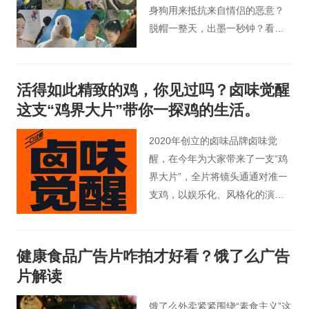
身狗用来抵抗来自情侣的恶意？
脱帽一整天，出墨一秒钟？看完
这支产品广告片，会让你不仅感
叹，原来一支笔也能有这么多神
操作！
活得如此精致的鸡，你见过吗？卤味觉醒
这支“鸡界大片”带你一探鸡的生活。
2020年创立的卤味品牌卤味觉
醒，在今年为大家带来了一支“鸡
界大片”，全片将镜头通通对准一
支鸡，以娱乐化、风格化的演
绎，淋漓尽致地将一只鸡的机灵
又富贵、可爱又性感展现在人们
面前。
健康食品广告片咋拍才好看？饿了么广告
片解读
饿了么外卖紧紧围绕“素食主义”这