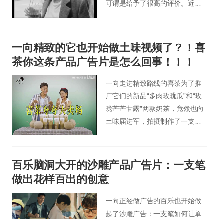
可谓是给予了很高的评价。近日
Giordano（佐丹奴）发布的秋冬
系列广告大片，40岁的全智贤一
颦一笑顾盼生辉，举手抬足间随
一向精致的它也开始做土味视频了？！喜
性洒脱，完美诠释了“岁月不败美
茶你这条产品广告片是怎么回事！！！
人”。
一向走进精致路线的喜茶为了推
广它们的新品“多肉玫珑瓜”和“玫
珑芒芒甘露”两款奶茶，竟然也向
土味届进军，拍摄制作了一支复
古又土味的产品广告片。
百乐脑洞大开的沙雕产品广告片：一支笔
做出花样百出的创意
一向正经做广告的百乐也开始做
起了沙雕广告：一支笔如何让单