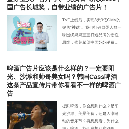
国广告长城奖，自带业绩的广告片！
TVC上线后，实现3天3亿GMV的
销售“神话”。我们打破母婴人群一
味围绕妈妈宝宝打造品牌的惯性
思维，蜜芽希望中国妈妈消费零
焦虑的理念，通过品牌广告+泛娱
乐营销，成为2016年孕婴童市场
大赢家。
啤酒广告片应该是什么样的？一定要阳
光、沙滩和帅哥美女吗？韩国Cass啤酒
这条产品宣传片带你看看不一样的啤酒广
告
提到啤酒，你会想到什么？是阳
光沙滩、美景美食，还是人潮涌
动的音乐节？再想想看，为什么
提到啤酒，就会联想到这些呢？