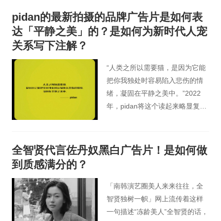
角将女性本身的美解放出来，用6
pidan的最新拍摄的品牌广告片是如何表
个女性的经历回到美的探讨上，
达「平静之美」的？是如何为新时代人宠
美不是问题，谁说了算，才是真
关系写下注解？
正的问题.
“人类之所以需要猫，是因为它能
把你我独处时容易陷入悲伤的情
绪，凝固在平静之美中。”2022
年，pidan将这个读起来略显复杂
的长句写进品牌观点里。作为对
品牌初心的回应，这句话里浸润
着创始人马文飞的切身经历，也
全智贤代言佐丹奴黑白广告片！是如何做
总结出他对当代人宠关系的具身
到质感满分的？
性思考。
「南韩演艺圈美人来来往往，全
智贤独树一帜」网上流传着这样
一句描述“冻龄美人”全智贤的话，