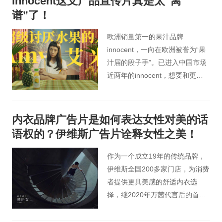
innocent这支产品宣传片真是太“离
描述了一个藏在头发里的世界。
谱”了！
欧洲销量第一的果汁品牌
innocent，一向在欧洲被誉为“果
汁届的段子手”。已进入中国市场
近两年的innocent，想要和更多
的消费者建立联系，恰逢新品菠
萝汁上市，它又会准备什么样
的“出乎意料”给大家呢？
内衣品牌广告片是如何表达女性对美的话
语权的？伊维斯广告片诠释女性之美！
作为一个成立19年的传统品牌，
伊维斯全国200多家门店，为消费
者提供更具美感的舒适内衣选
择，继2020年万茜代言后的首次
发声，正是因为在内衣和“性感”解
绑后，我们试图从男性凝视的视