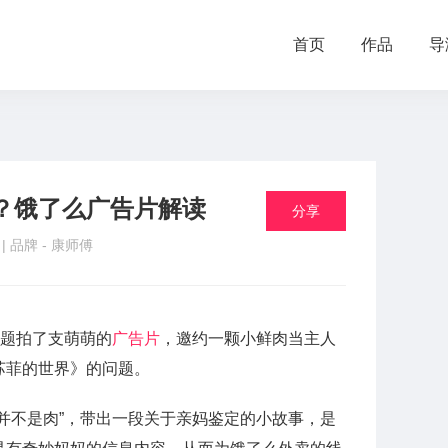
首页
作品
导
？饿了么广告片解读
分享
品
| 品牌 -
康师傅
话题拍了支萌萌的
广告片
，邀约一颗小鲜肉当主人
苏菲的世界》的问题。
并不是肉”，带出一段关于亲妈鉴定的小故事，是