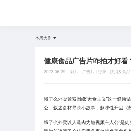
本周大作
健康食品广告片咋拍才好看
2022-06-29 影片 -
广告片
| 行业 -
快消及食
饿了么外卖紧紧围绕“素食主义”这一健康
公，叙述食材寻亲小故事，趣味性开启《
饿了么外卖以人造肉为短视频主人公“是肉