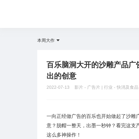
本周大作
百乐脑洞大开的沙雕产品广
出的创意
2022-07-13 影片 -
广告片
| 行业 -
快消及食
一向正经做广告的百乐也开始做起了沙雕
意？脱帽一整天，出墨一秒钟？看完这支
这么多神操作！