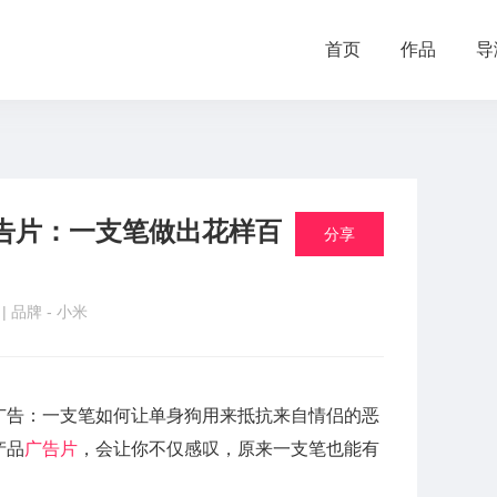
首页
作品
导
告片：一支笔做出花样百
分享
品
| 品牌 -
小米
广告：一支笔如何让单身狗用来抵抗来自情侣的恶
产品
广告片
，会让你不仅感叹，原来一支笔也能有