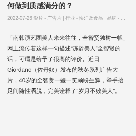
何做到质感满分的？
2022-07-26
影片 -
广告片
|
行业 -
快消及食品
|
品牌 -
明
星衣橱
「南韩演艺圈美人来来往往，全智贤独树一帜」
网上流传着这样一句描述“冻龄美人”全智贤的
话，可谓是给予了很高的评价。近日
Giordano（佐丹奴）发布的秋冬系列广告大
片，40岁的全智贤一颦一笑顾盼生辉，举手抬
足间随性洒脱，完美诠释了“岁月不败美人”。