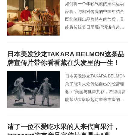
如何将一个年轻气质的潮流运动
品牌，与相对传统的中国年结合.
既能体现出品牌特有的气质，又
能将传统节日呈现得活泼有趣是
主要思考的问题。
日本美发沙龙TAKARA BELMON这条品
牌宣传片带你看看藏在头发里的一生！
日本美发沙龙TAKARA BELMON
为了能向大众传达自己的经营理
念：“美丽与健康共存，希望理发
能帮助大家唤起对未来丰富的想
象以及积极感受世界的情绪”， 开
启了一项创意视频征集活动，其
中有一支定格动画格外引人瞩
请了一位不爱吃水果的人来代言果汁，
目，以头发幻化的娃娃为主角，