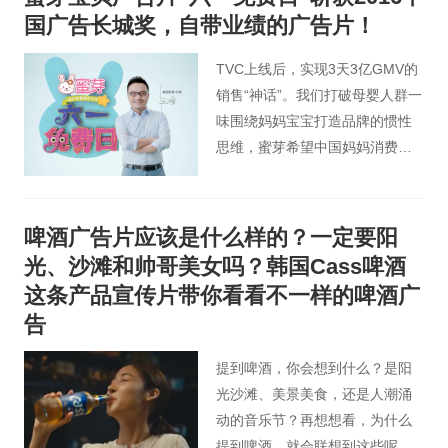
国广告长城奖，自带业绩的广告片！
TVC上线后，实现3天3亿GMV的
销售“神话”。我们打破母婴人群一
味围绕妈妈宝宝打造品牌的惯性
思维，蜜芽希望中国妈妈消费零
焦虑的理念，通过品牌广告+泛娱
乐营销，成为2016年孕婴童市场
大赢家。
啤酒广告片应该是什么样的？一定要阳
光、沙滩和帅哥美女吗？韩国Cass啤酒
这条产品宣传片带你看看不一样的啤酒广
告
提到啤酒，你会想到什么？是阳
光沙滩、美景美食，还是人潮涌
动的音乐节？再想想看，为什么
提到啤酒，就会联想到这些呢？