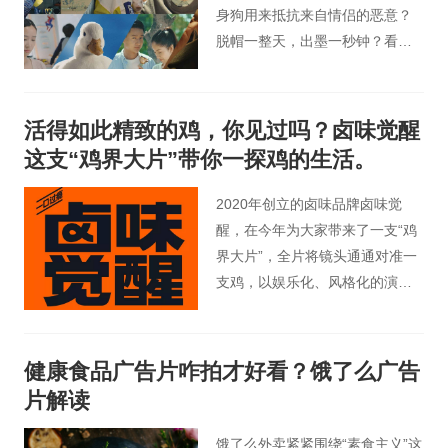
身狗用来抵抗来自情侣的恶意？
脱帽一整天，出墨一秒钟？看完
这支产品广告片，会让你不仅感
叹，原来一支笔也能有这么多神
操作！
活得如此精致的鸡，你见过吗？卤味觉醒
这支“鸡界大片”带你一探鸡的生活。
2020年创立的卤味品牌卤味觉
醒，在今年为大家带来了一支“鸡
界大片”，全片将镜头通通对准一
支鸡，以娱乐化、风格化的演
绎，淋漓尽致地将一只鸡的机灵
又富贵、可爱又性感展现在人们
面前。
健康食品广告片咋拍才好看？饿了么广告
片解读
饿了么外卖紧紧围绕“素食主义”这