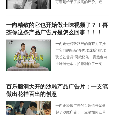
可谓是给予了很高的评价。近日
Giordano（佐丹奴）发布的秋冬
系列广告大片，40岁的全智贤一
颦一笑顾盼生辉，举手抬足间随
一向精致的它也开始做土味视频了？！喜
性洒脱，完美诠释了“岁月不败美
茶你这条产品广告片是怎么回事！！！
人”。
一向走进精致路线的喜茶为了推
广它们的新品“多肉玫珑瓜”和“玫
珑芒芒甘露”两款奶茶，竟然也向
土味届进军，拍摄制作了一支复
古又土味的产品广告片。
百乐脑洞大开的沙雕产品广告片：一支笔
做出花样百出的创意
一向正经做广告的百乐也开始做
起了沙雕广告：一支笔如何让单