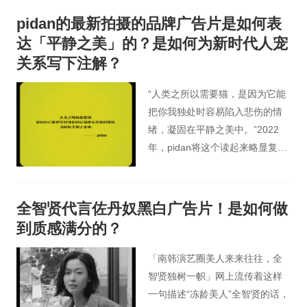
角将女性本身的美解放出来，用6
pidan的最新拍摄的品牌广告片是如何表
个女性的经历回到美的探讨上，
达「平静之美」的？是如何为新时代人宠
美不是问题，谁说了算，才是真
关系写下注解？
正的问题.
“人类之所以需要猫，是因为它能
把你我独处时容易陷入悲伤的情
绪，凝固在平静之美中。”2022
年，pidan将这个读起来略显复杂
的长句写进品牌观点里。作为对
品牌初心的回应，这句话里浸润
着创始人马文飞的切身经历，也
全智贤代言佐丹奴黑白广告片！是如何做
总结出他对当代人宠关系的具身
到质感满分的？
性思考。
「南韩演艺圈美人来来往往，全
智贤独树一帜」网上流传着这样
一句描述“冻龄美人”全智贤的话，