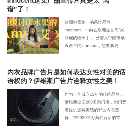
innocent这支产品宣传片真是太“离
描述了一个藏在头发里的世界。
谱”了！
欧洲销量第一的果汁品牌
innocent，一向在欧洲被誉为“果
汁届的段子手”。已进入中国市场
近两年的innocent，想要和更多
的消费者建立联系，恰逢新品菠
萝汁上市，它又会准备什么样
的“出乎意料”给大家呢？
内衣品牌广告片是如何表达女性对美的话
语权的？伊维斯广告片诠释女性之美！
作为一个成立19年的传统品牌，
伊维斯全国200多家门店，为消费
者提供更具美感的舒适内衣选
择，继2020年万茜代言后的首次
发声，正是因为在内衣和“性感”解
绑后，我们试图从男性凝视的视