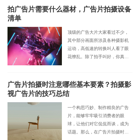
现出来，才能取得良好的营销效
拍广告片需要什么器材，广告片拍摄设备
果，展现出来的实际效果会更
清单
好。那么，广告片制作过程中需
要注意的核心点是什么呢？
顶级的广告大片大家看过不少，
其中部分画面所涉及各种摄影机
运动，高低速的转换叫人看了眼
花缭乱。除了拍手叫好，你真的
知道是运用的哪款机器，又是怎
么使用的吗？今天，桃花谷广告
片小编想与你分享下拍摄广告片
广告片拍摄时注意哪些基本要素？拍摄影
所需的设备有哪些，希望能帮助
视广告片的技巧总结
你。
一个构思巧妙、制作精良的广告
片，能够牢牢吸引消费者的眼
球，让他们对它侃侃而谈，成为
话题。那么，在广告片拍摄时需
要意哪些基本要素呢？今天让桃