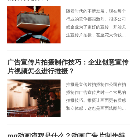
随着时代的不断发展，现在每个
行业的竞争都很激烈。很多公司
或企业为了更好的宣传，开始关
注宣传片拍摄，甚至花大价钱制
作宣传片。因为一个好的宣传片
对企业的发展更重要，那么企业
宣传片拍摄的作用有哪些呢？
广告宣传片拍摄制作技巧：企业创意宣传
片视频怎么进行推摄？
推摄是宣传片拍摄制作公司在拍
摄制作广告宣传片时一个常见的
拍摄技巧。推摄让画面更有质感
和立体感，这也是画面炫酷的标
志之一。推摄是根据摄像机镜头
的对焦或者摄像机镜头的移位来
完成的，是镜头推向主体或细节
mg动画流程是什么？动画广告片制作特