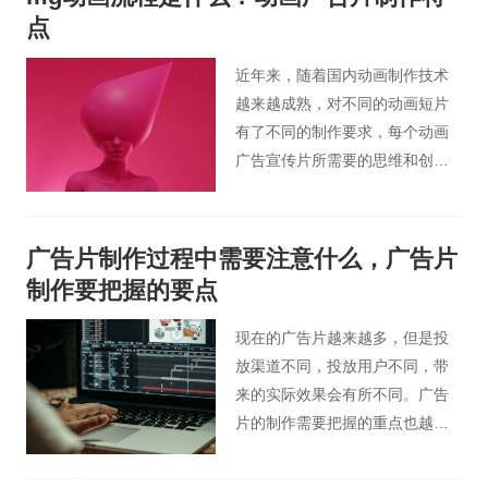
的同时，由大取景范围到小，随
点
着次要部分不断移出画面，所要
表现的主体或细节逐渐变大，“强
近年来，随着国内动画制作技术
迫”观众注意，并且它的落幅画面
越来越成熟，对不同的动画短片
最后使被摄主体或细节处于醒目
有了不同的制作要求，每个动画
的视觉中心位置，给人以鲜明的
广告宣传片所需要的思维和创意
视觉印象。那么，企业创意宣传
上就会不一样的。其中，mg动画
片视频怎么进行推摄呢？下面，
制作过程中涉及的要点会越来越
桃花谷宣传片小编为您介绍下这
多，以求达到更好的效果，呈现
广告片制作过程中需要注意什么，广告片
一广告宣传片拍摄制作技巧吧。
给观众时也会更有特色。今天桃
制作要把握的要点
花谷宣传片小编为大家简单介绍
下mg动画流程是什么。
现在的广告片越来越多，但是投
放渠道不同，投放用户不同，带
来的实际效果会有所不同。广告
片的制作需要把握的重点也越来
越多。只有全方位的掌握了它
们，广告片的特色和亮点才能展