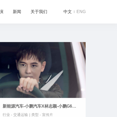
演
新闻
关于我们
中文
ENG
新能源汽车-小鹏汽车X林志颖-小鹏G6活
动宣传片-放羊星星致敬版
行业 -
交通运输
|
类型 -
宣传片