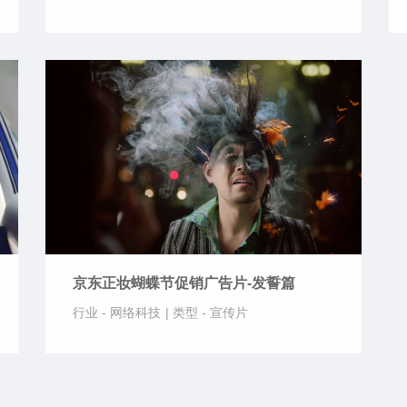
京东正妆蝴蝶节促销广告片-发誓篇
行业 -
网络科技
|
类型 -
宣传片