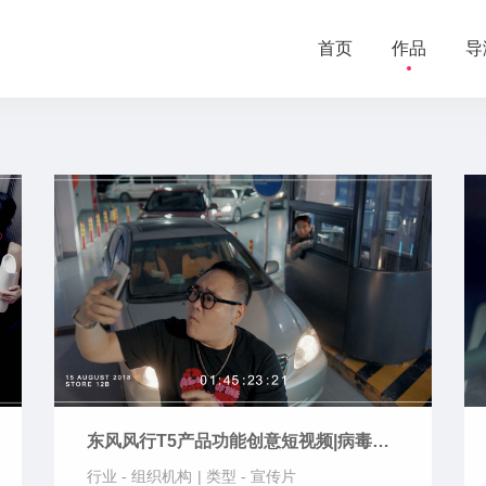
首页
作品
导
东风风行T5产品功能创意短视频|病毒视
频|宣传片-找找找篇
行业 -
组织机构
|
类型 -
宣传片