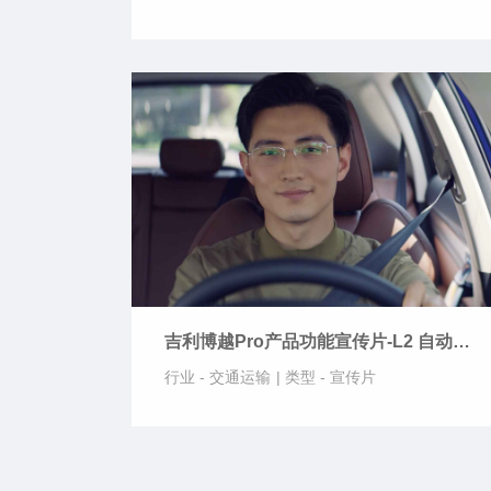
吉利博越Pro产品功能宣传片-L2 自动驾
驶
行业 -
交通运输
|
类型 -
宣传片