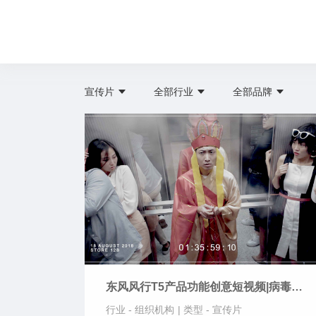
宣传片
全部行业
全部品牌
东风风行T5产品功能创意短视频|病毒视
频|宣传片-念经篇
行业 -
组织机构
|
类型 -
宣传片