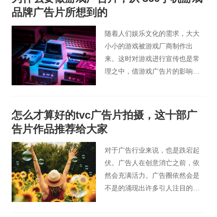
在消除性别歧视、种族歧视和虚
品牌广告片所想到的
假刻板印象方面真的还可以做得
更好。
随着人们娱乐文化的需求，大大
小小的游戏被游戏厂商制作出
来。这时对游戏进行宣传也是常
理之中，借游戏广告片的影响力
扩大游戏宣传效果，提高游戏的
知名度，吸引潜在玩家，可谓是
顺理成章的事情。然而，同国内
怎么才算好的tvc广告片拍摄，这十部广
大多数广告一样，游戏广告片也
告片作品推荐给大家
陷入一种“明星效应”的死循环中，
忽视了广告中的创意因素。今天
对于广告行业来说，也是跌宕起
桃花谷影视广告小编为大家解析
伏。广告人在创意消亡之前，依
下360游戏广告片的创意。
然会充满活力。广告圈依然会是
不是的涌现出许多引人注目的创
意。不清楚怎么才算好的tvc广告
片拍摄，今天北京广告片小编就