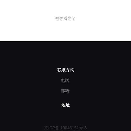
果您的企业将要拍摄企业宣传片
或正在拍摄企业宣传片，那希望
被你看光了
这篇文章能帮到您。
联系方式
电话:
邮箱:
地址
京ICP备 10046151号-3