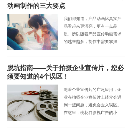
以下是桃花谷宣传片小编总结的
动画制作的三大要点
宣传片在下雨天拍摄技巧。
我们都知道，产品动画比真实产
品看起来更漂亮，更有一点品
质。所以随着产品宣传动画需求
的越来越多，制作中需要掌握的
技术点也会不断增加。只有在制
作过程中熟练掌握它们，才能让
制作出来的动画作品更有特色。
脱坑指南——关于拍摄企业宣传片，您必
所以，产品宣传动画中有哪些关
须要知道的4个误区！
键的技术点需要掌握呢？
随着企业宣传片的广泛应用，企
业在拍摄企业宣传片上经常会遇
到一些问题，难免会走入误区。
在这里，桃花谷影视广告的小编
把拍摄企业宣传片常见的几个误
区为各位企业主整理了一下，如