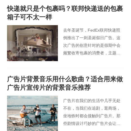
挑选了十个走出广告圈子，给人
快递就只是个包裹吗？联邦快递送的包裹
们带来一些美好回忆的TVC广
箱子可不太一样
告。
去年圣诞节，FedEx联邦快递照
例推出了一则圣诞假日广告。这
次广告的创意针对的是假期中会
频繁收寄包裹的消费者，主题延
续了一年前上线的系列宣传“递送
的时候我们在递送什么”。
广告片背景音乐用什么歌曲？适合用来做
广告片宣传片的背景音乐推荐
广告片在我们的生活中几乎无处
不在，当我们在追剧，逛商场，
坐地铁时都会接触到广告片。那
些剧情设计巧妙的广告片会让人
眼前一亮或者印象深刻，而广告