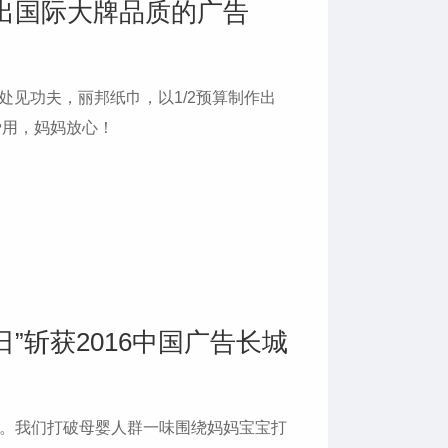
作出国际大牌品质的广告
处见功夫，丽邦纸巾，以1/2预算制作出
纸巾，宝宝爱用，妈妈放心！
”斩获2016中国广告长城
话”。我们打破母婴人群一味围绕妈妈宝宝打