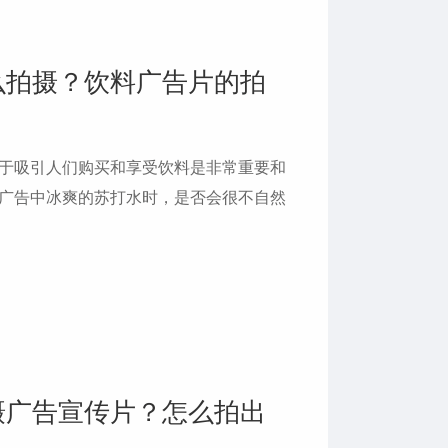
么拍摄？饮料广告片的拍
于吸引人们购买和享受饮料是非常重要和
广告中冰爽的苏打水时，是否会很不自然
摄广告宣传片？怎么拍出