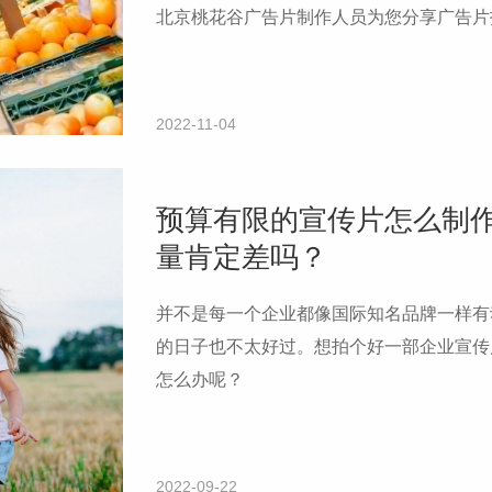
北京桃花谷广告片制作人员为您分享广告片
2022-11-04
预算有限的宣传片怎么制
量肯定差吗？
并不是每一个企业都像国际知名品牌一样有
的日子也不太好过。想拍个好一部企业宣传
怎么办呢？
2022-09-22