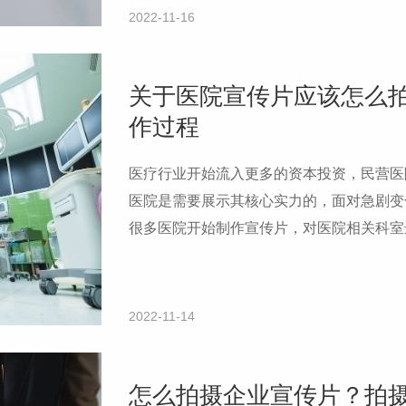
2022-11-16
关于医院宣传片应该怎么
作过程
医疗行业开始流入更多的资本投资，民营医
医院是需要展示其核心实力的，面对急剧变
很多医院开始制作宣传片，对医院相关科室
的制作流程吗？接下来小编就和大家聊一聊
2022-11-14
怎么拍摄企业宣传片？拍