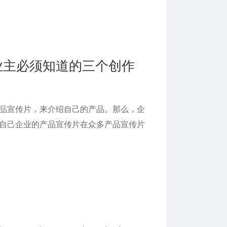
业主必须知道的三个创作
品宣传片，来介绍自己的产品。那么，企
自己企业的产品宣传片在众多产品宣传片