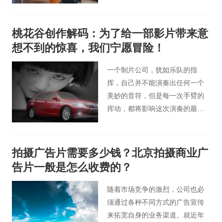
越来越密不可分。
桃花谷创作解码：为了给一部影片带来意
想不到的惊喜，我们宁愿冒险！
一个制片公司，犹如乐队的指
挥，自己并不能演奏出任何一个
美妙的音符，但是每一次手臂的
挥动，都将影响这次演奏的最终
效果，对专业的痴迷，让我们永
远都期待，下一次的冒险，毕
竟，艺术创作，永远没有高峰，
拍摄广告片需要多少钱？北京拍摄商业广
但是永远存在更让人心动的可
告片一般是怎么收费的？
能！
随着市场竞争的激烈，公司也必
须通过各种不同方式的广告宣传
来拓宽自身的业务渠道。就近年