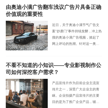
作公司小编将和你谈谈专题片的
由奥迪小满广告翻车浅议广告片具备正确
拍摄制作流程和制作技巧。
价值观的重要性
近日，关于奥迪小满节气广告文
案“抄袭门”事件持续发酵，冲上热
搜的奥迪小满广告视频，掀起了
网上评论的热潮。针对这一奥迪
小满广告翻车事件，桃花谷广告
片小编今天以影视广告人的角度
为大家分享下广告行业从业者具
不看不知道的小知识——专业影视制作公
备正确的价值观重要性。
司如何深挖客户需求？
产品宣传片作为目前企业主流宣
传片之一，深受广大企业主的青
睐。企业拍摄产品宣传片的主要
目的是为了推广企业产品，辅助
营销。然而想要实现这个目的，