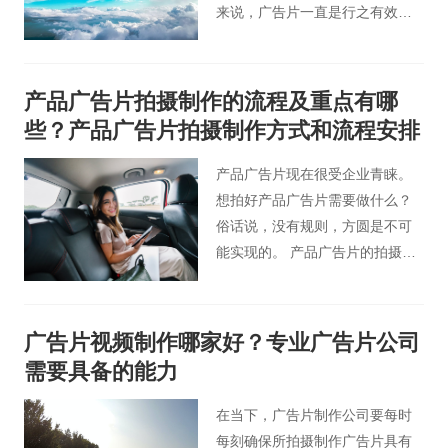
来说，广告片一直是行之有效的
一种方式，无论是新品上市，还
是活动促销，或者开拓新市场，
广告片都可以通过视频惟妙惟肖
产品广告片拍摄制作的流程及重点有哪
地把优势展示出去，对企业产
些？产品广告片拍摄制作方式和流程安排
品、品牌形象起到至关重要的作
用。在进行广告片拍摄制作时，
产品广告片现在很受企业青睐。
很多公司基本都是会选择找专业
想拍好产品广告片需要做什么？
的拍摄公司来完成广告片的拍摄
俗话说，没有规则，方圆是不可
制作，这时就涉及了广告片费用
能实现的。 产品广告片的拍摄也
的问题，那么在北京拍一个广告
要遵循一定的规律，需要掌握一
片需要多少钱呢？
定的产品广告片拍摄流程和主要
工作内容。
广告片视频制作哪家好？专业广告片公司
需要具备的能力
在当下，广告片制作公司要每时
每刻确保所拍摄制作广告片具有