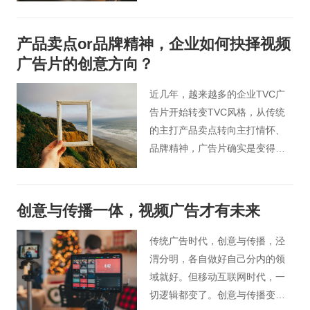
就需要一家专业的影视营销制作
公司来对拍摄产品的要点进行总
产品卖点or品牌精神，企业如何抉择视频
结归纳，从而挖掘产品宣传片的
广告片的创意方向？
拍摄要点。下面就让桃花谷小编
为大家分享一下桃花谷影视制作
近几年，越来越多的企业TVC广
是如何深挖客户需求的？
告片开始转变TVC风格，从传统
的主打产品卖点转向主打情怀、
品牌精神，广告片确实是变得更
好看了，更文艺、更精致，走心
的、有剧情有内容的广告片创意
大行其道。观众是觉得“好看”了，
创意与传播一体，视频广告才有未来
但品牌的营销效果真的达到了
吗？
传统广告时代，创意与传播，泾
渭分明，各自做好自己分内的领
域就好。但移动互联网时代，一
切逻辑都变了。创意与传播变得