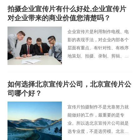
要求。今天就由北京宣传片制作
拍摄企业宣传片有什么好处,企业宣传片
公司小编来为各位分享下公司宣
对企业带来的商业价值您清楚吗？
传片拍摄制作思路方面的相关内
容。
企业宣传片是利用制作电视、电
影的表现手法，对企业内部各个
层面有重点、有针对性、有秩序
地策划、拍摄、录制、剪辑、配
音、配乐、合成输出制作而成。
目的是以感性的方式突出企业的
独特风格和实力，使不同社会阶
如何选择北京宣传片公司，北京宣传片公
层的人对企业产生积极的、良好
司哪个好？
的印象，从而对企业建立好感和
信任，最终购买企业的产品或服
宣传片拍摄制作不是光靠努力就
务。
能做好的工作，最重要的是专
业。所以选北京宣传片公司就是
选专业度，不是选劳模。北京桃
花谷影视广告公司建议您在进行