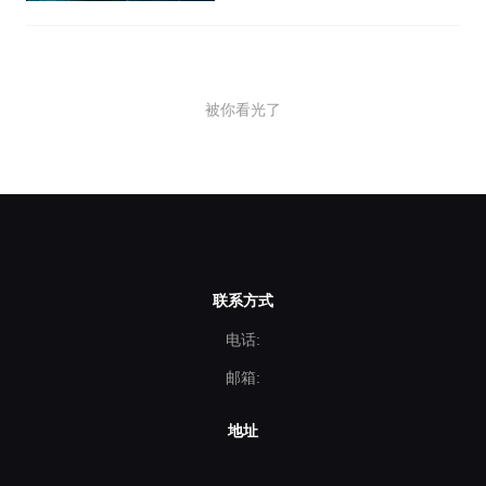
选择北京宣传片公司时可以从以
下几个方面进行调查。
被你看光了
联系方式
电话:
邮箱:
地址