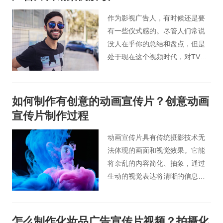
不仅可以宣传企业形象品牌，还
可以吸引观众的注意力。那么您
作为影视广告人，有时候还是要
知道拍摄装修公司视频广告时有
有一些仪式感的。尽管人们常说
哪些要领，怎么才拍出装饰公司
没人在乎你的总结和盘点，但是
高端宣传片吗？和北京桃花谷企
处于现在这个视频时代，对TVC
业宣传片小编一起来看看以下内
定期做个盘点还是很有必要的。
容吧。
闲话少说，咱们还是一起看看近
一年有哪些经典TVC广告吧。
如何制作有创意的动画宣传片？创意动画
宣传片制作过程
动画宣传片具有传统摄影技术无
法体现的画面和视觉效果。它能
将杂乱的内容简化、抽象，通过
生动的视觉表达将清晰的信息传
达给受众。能使画面更加时尚，
色彩鲜艳，形象夸张，动作流
畅，具有视觉冲击力，从视觉到
怎么制作化妆品广告宣传片视频？拍摄化