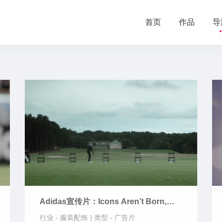
首页
作品
导
Adidas宣传片：Icons Aren’t Born,
they’er Crafted
行业 -
服装配饰
|
类型 -
广告片