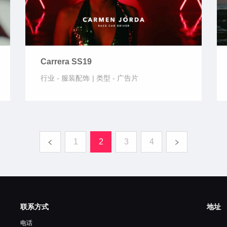
Carrera SS19
行业 -
服装配饰
|
类型 -
广告片
1
2
3
4
联系方式
地址
电话