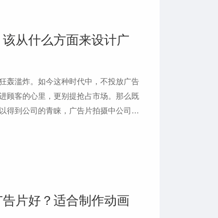
，该从什么方面来设计广
狂轰滥炸。如今这种时代中，不投放广告
进顾客的心里，更别提抢占市场。那么既
以得到公司的青睐，广告片拍摄中公司最
广告片好？适合制作动画