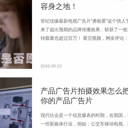
容身之地！
世纪佳缘最新电视广告片“勇敢爱”这个情
来了超出预期的品牌传播效果、斩获了一枚
转载量也超过百万！ 看完视频，网友评论
节，还有单身狗的容身之地吗？
2020-09-23
产品广告片拍摄效果怎么把
你的产品广告片
现代社会是一个信息爆表的时期，在我国，
一些新媒体行业，例如：公交车移动电视、