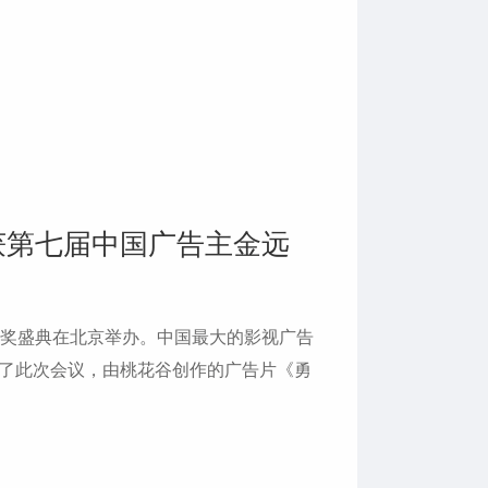
获第七届中国广告主金远
颁奖盛典在北京举办。中国最大的影视广告
了此次会议，由桃花谷创作的广告片《勇