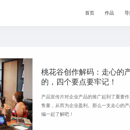
首页
作品
导
桃花谷创作解码：走心的
的，四个要点要牢记！
产品宣传片对企业产品的推广起到了重要作
售量，从而为企业盈利。那么一支走心的产
编一起了解吧！