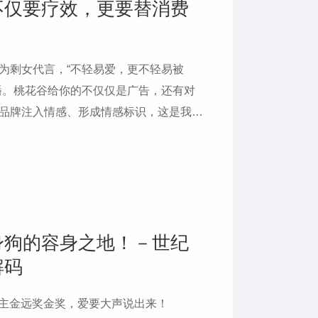
不仅要疗效，更要替消费
为剩女代言，“不轻易爱，更不轻易被
播。桃花谷给你的不仅仅是广告，还有对
品牌注入情感、形成情感标识，这是我们
身狗的容身之地！－世纪
解码
广告主金远奖金奖，爱要大声说出来！