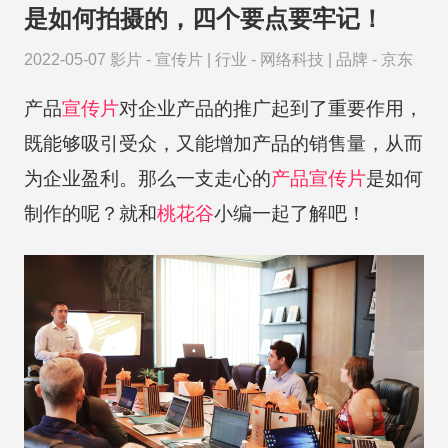
是如何拍摄的，四个要点要牢记！
2022-05-07
影片 -
宣传片
|
行业 -
网络科技
|
品牌 -
京东
产品
宣传片
对企业产品的推广起到了重要作用，
既能够吸引受众，又能增加产品的销售量，从而
为企业盈利。那么一支走心的
产品宣传片
是如何
制作的呢？就和
桃花谷
小编一起了解吧！