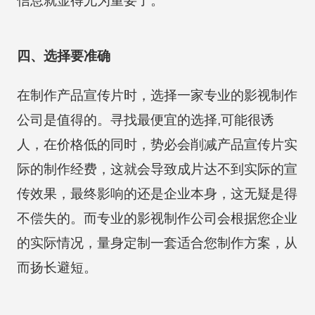
信息就显得尤为重要了。
四、选择要准确
在制作产品宣传片时，选择一家专业的影视制作
公司是值得的。寻找最便宜的选择,可能很诱
人，在价格低的同时，势必会削减产品宣传片实
际的制作经费，这就会导致成片达不到实际的宣
传效果，最终影响的还是企业本身，这无疑是得
不偿失的。而专业的影视制作公司会根据您企业
的实际情况，量身定制一套适合您制作方案，从
而扬长避短。