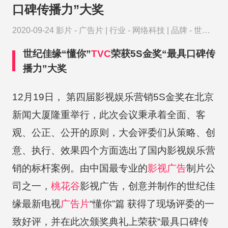
口碑传播力”大奖
2020-09-24
影片 -
广告片
|
行业 -
网络科技
|
品牌 -
世纪
佳缘
世纪佳缘“懂你”
TVC
荣获5S金奖“最具口碑传
播力”大奖
12月19日， 第四届影视娱乐营销5S金奖在北京
新闻大厦隆重举行，此次会议秉承着全面、客
观、公正、公开的原则，大会评委们从策略、创
意、执行、效果四个方面选出了国内影视娱乐营
销的标杆案例。由中国最专业的
影视广告
制片公
司之一，
桃花谷
影视广告，创意并制作的世纪佳
缘最新电视
广告片
“懂你”篇 获得了现场评委的一
致好评，并在此次颁奖典礼上荣获“最具口碑传