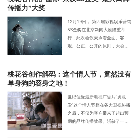
传播力”大奖
12月19日， 第四届影视娱乐营销
5S金奖在北京新闻大厦隆重举
行，此次会议秉承着全面、客
观、公正、公开的原则，大会评
委们从策略、创意、执行、效果
四个方面选出了国内影视娱乐营
销的标杆案例。由中国最专业的
桃花谷创作解码：这个情人节，竟然没有
影视广告制片公司之一，桃花谷
单身狗的容身之地！
影视广告，创意并制作的世纪佳
缘最新电视广告片“懂你”篇 获得
世纪佳缘最新电视广告片“勇敢
了现场评委的一致好评，并在此
爱”这个情人节档在各大卫视热播
次颁奖典礼上荣获“最具口碑传播
之后，不仅为客户带来了超出预
力”大奖。
期的品牌传播效果、斩获了一枚
影视广告金奖，影片在线评论、
点击以及转载量也超过百万！ 看