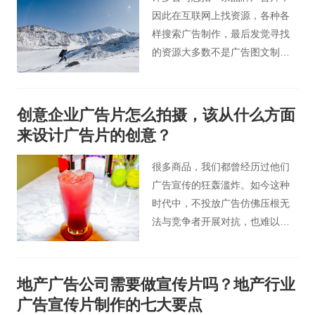
下面，桃花谷产品广告片小编为
因此在互联网上找资源，各种各
您进行介绍。
样搜索广告制作，最后发觉寻找
的资源大多数不是广告图文制
作、便是广告代理发布，就是找
不着广告片拍摄、宣传片拍摄的
公司，这是为什么呢？
创意企业广告片怎么拍摄，该从什么方面
来设计广告片的创意？
很多商品，我们都曾经历过他们
广告宣传的狂轰滥炸。如今这种
时代中，不投放广告仿佛压根无
法与竞争者开展对抗，也难以打
进顾客的心里，更别提抢占市
场。那么既然广告宣传如此重
要，怎样的广告宣传才可以得到
地产广告公司需要做宣传片吗？地产行业
公司的青睐，广告片拍摄中公司
广告宣传片制作的七大要点
最注重的是啥？答案是创意。