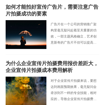
完视频，网友评论：现在连广告
如何才能拍好宣传广告片，需要注意广告
也这么虐单身狗，这个情人节，
片拍摄成功的要素
还有单身狗的容身之地吗？
广告片在一个公司的营销推广架
构里毫无疑问起着至关重要的功
效，一部主题风格确立，艺术创
意新奇的广告片不但可以提高商
品的销售量，塑造企业的企业形
象，更能提升企业品牌的知名
度。那么，取得成功的广告片它
为什么企业宣传片拍摄费用报价差距大，
们是不是拥有相同之处呢？桃花
企业宣传片拍摄成本费用解析
谷广告片小编今天为大家梳理了
一下十点。
对于企业宣传片拍摄来说，要想
达到画面预期效果，毫无疑问会
牵涉到不一样的专业技能，相对
应的，导致企业宣传片拍摄费用
也会有着特别大的区别。那么桃