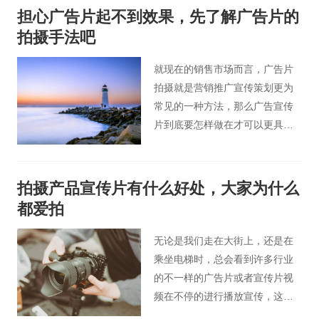
情与理、虚与实、和谐与对比、
担心广告片起不到效果，先了解广告片的
节奏感与节奏；到线条、拍摄角
拍摄手法吧
度、色彩与情感等主要表现方式
描绘商品形象，做到宣传策划和
就现在的销售市场而言，广告片
推销产品的目的。下边桃花谷商
拍摄就是营销推广宣传策划更为
业产品广告片拍摄告诉小编为您
常见的一种方法，那么广告宣传
共享几类常见类别的广告片拍摄
片到底要怎样做在才可以更具备
经验，希望对各位有所帮助。
知名度呢? 今天北京广告片小编
为您介绍广告片的拍摄手法。
拍摄产品宣传片有什么好处，大家为什么
都爱拍
无论是我们走在大街上，还是在
乘坐电梯时，总会看到许多行业
的不一样的广告片或者宣传片视
频在不停的进行播放宣传，这些
影视广告总会有一些可以打动人