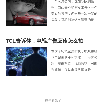
一个制片公司，犹如乐队的指
挥，自己并不能演奏出任何一个
美妙的音符，但是每一次手臂的
挥动，都将影响这次演奏的最终
效果，对专业的痴迷，让我们永
远都期待，下一次的冒险，毕
竟，艺术创作，永远没有高峰，
TCL告诉你，电视广告应该怎么拍
但是永远存在更让人心动的可
能！
在这个智能家居时代，电视被赋
予了越来越多的功能——语音控
制、家电互联、视频通话、AI识
别等等，但从市场数据来看，人
们在购买电视时最关注的仍然是
电视屏幕的画质清晰度和色彩还
原度等，其他的辅助功能也只是
锦上添花。因此，TCL在拍摄
被你看光了
《穿越“视界”》这条电视广告时选