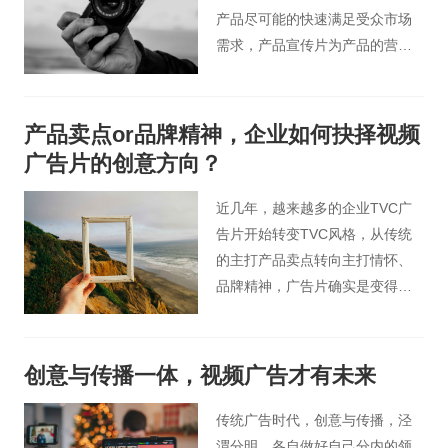
产品尽可能的快速满足受众市场
需求，产品宣传片为产品的营销
起到推波助澜的动力作用。那么
怎样制作一部优秀的产品宣传片
呢，就和桃花谷的小编一起学习
产品卖点or品牌精神，企业如何抉择视频
一下吧！
广告片的创意方向？
近几年，越来越多的企业TVC广
告片开始转变TVC风格，从传统
的主打产品卖点转向主打情怀、
品牌精神，广告片确实是变得更
好看了，更文艺、更精致，走心
的、有剧情有内容的广告片创意
大行其道。观众是觉得“好看”了，
创意与传播一体，视频广告才有未来
但品牌的营销效果真的达到了
吗？
传统广告时代，创意与传播，泾
渭分明，各自做好自己分内的领