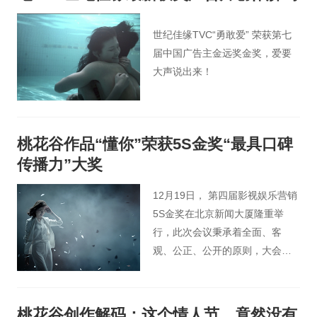
世纪佳缘TVC“勇敢爱” 荣获第七
届中国广告主金远奖金奖，爱要
大声说出来！
桃花谷作品“懂你”荣获5S金奖“最具口碑
传播力”大奖
12月19日， 第四届影视娱乐营销
5S金奖在北京新闻大厦隆重举
行，此次会议秉承着全面、客
观、公正、公开的原则，大会评
委们从策略、创意、执行、效果
四个方面选出了国内影视娱乐营
销的标杆案例。由中国最专业的
桃花谷创作解码：这个情人节，竟然没有