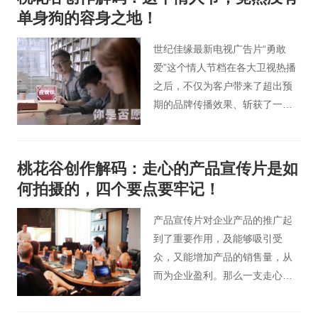
影视广告制片公司之一，桃花谷
单身狗的容身之地！
影视广告，创意并制作的世纪佳
缘最新电视广告片“懂你”篇 获得
世纪佳缘最新电视广告片“勇敢
了现场评委的一致好评，并在此
爱”这个情人节档在各大卫视热播
次颁奖典礼上荣获“最具口碑传播
之后，不仅为客户带来了超出预
力”大奖。
期的品牌传播效果、斩获了一枚
影视广告金奖，影片在线评论、
点击以及转载量也超过百万！ 看
完视频，网友评论：现在连广告
桃花谷创作解码：走心的产品宣传片是如
也这么虐单身狗，这个情人节，
何拍摄的，四个要点要牢记！
还有单身狗的容身之地吗？
产品宣传片对企业产品的推广起
到了重要作用，及能够吸引受
众，又能增加产品的销售量，从
而为企业盈利。那么一支走心的
产品宣传片是如何制作的呢？就
和桃花谷小编一起了解吧！