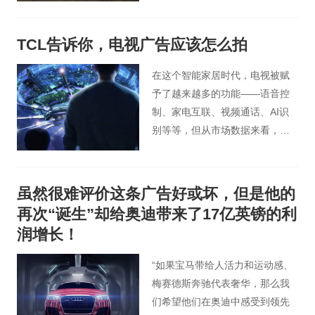
看的具有独立思考角度的高品质
纪录片，它在提醒我们广告行业
TCL告诉你，电视广告应该怎么拍
在消除性别歧视、种族歧视和虚
假刻板印象方面真的还可以做得
在这个智能家居时代，电视被赋
更好。
予了越来越多的功能——语音控
制、家电互联、视频通话、AI识
别等等，但从市场数据来看，人
们在购买电视时最关注的仍然是
电视屏幕的画质清晰度和色彩还
原度等，其他的辅助功能也只是
虽然很难评价这条广告好或坏，但是他的
锦上添花。因此，TCL在拍摄
再次“诞生”却给奥迪带来了17亿英镑的利
《穿越“视界”》这条电视广告时选
润增长！
择让广告创意减减肥，更强力地
展现一台电视最根本的功能
“如果宝马带给人活力和运动感、
——“一块好屏幕的吸引力”。
梅赛德斯奔驰代表奢华，那么我
们希望他们在奥迪中感受到领先