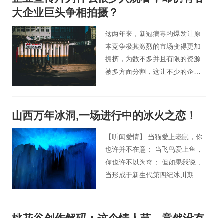
天桃花谷小编就带大家了解下学
大企业巨头争相拍摄？
校宣传片应该怎么做，和制作学
校宣传片应掌握的策略。
这两年来，新冠病毒的爆发让原
本竞争极其激烈的市场变得更加
拥挤，为数不多并且有限的资源
被多方面分割，这让不少的企业
在无情的竞争中步步惨败甚至遗
憾离场。这时候，积极地展现企
业实力绝对是保证企业能够有效
山西万年冰洞,一场进行中的冰火之恋！
发展的一大因素，因为或许你有
实力，或许你比你的同行庞大好
【听闻爱情】 当猫爱上老鼠，你
几倍，但是你需要明白的是，这
也许并不在意； 当飞鸟爱上鱼，
些只有你知道而已。因此，拍摄
你也许不以为奇； 但如果我说，
企业宣传片无疑是各个企业必不
当形成于新生代第四纪冰川期
可少的企业形象宣传工具之一。
的“万年冰洞”爱上了近在咫尺
的“千年火山”，你一定会满脸质疑
地对我说：“开什么国际玩笑？！