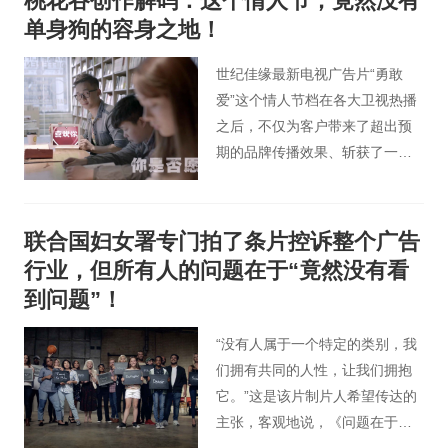
桃花谷创作解码：这个情人节，竟然没有
冰洞和火山怎么可能在一起？！
单身狗的容身之地！
而且居然还如此长情？！” 没
错，“人家”就是这么任性！ 今
世纪佳缘最新电视广告片“勇敢
天，桃花谷影视广告就来带你见
爱”这个情人节档在各大卫视热播
证这场恋爱ing！
之后，不仅为客户带来了超出预
期的品牌传播效果、斩获了一枚
影视广告金奖，影片在线评论、
点击以及转载量也超过百万！ 看
完视频，网友评论：现在连广告
联合国妇女署专门拍了条片控诉整个广告
也这么虐单身狗，这个情人节，
行业，但所有人的问题在于“竟然没有看
还有单身狗的容身之地吗？
到问题”！
“没有人属于一个特定的类别，我
们拥有共同的人性，让我们拥抱
它。”这是该片制片人希望传达的
主张，客观地说，《问题在于没
有看到问题》是一部非常值得一