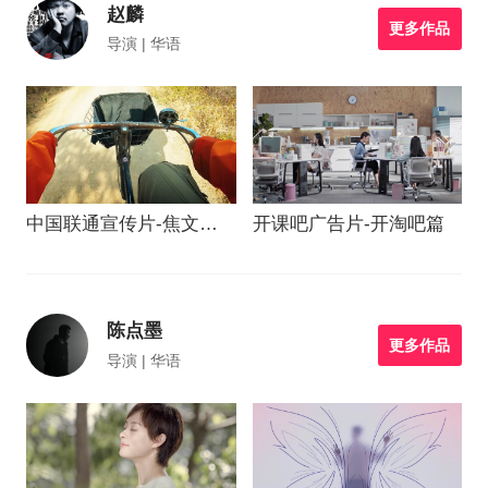
赵麟
更多作品
导演 | 华语
中国联通宣传片-焦文俊
开课吧广告片-开淘吧篇
篇
陈点墨
更多作品
导演 | 华语