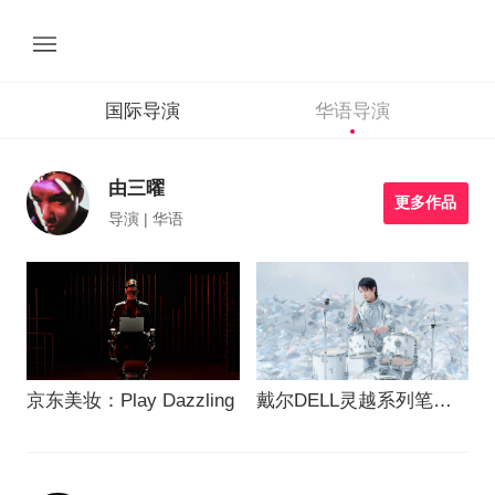
国际导演
华语导演
由三曜
更多作品
导演 | 华语
京东美妆：Play Dazzling
戴尔DELL灵越系列笔记
本广告宣传片-花花世界-
华晨宇