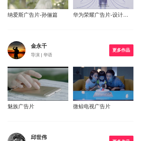
纳爱斯广告片-孙俪篇
华为荣耀广告片-设计师
篇-李现
金永千
更多作品
导演 | 华语
魅族广告片
微鲸电视广告片
邱世伟