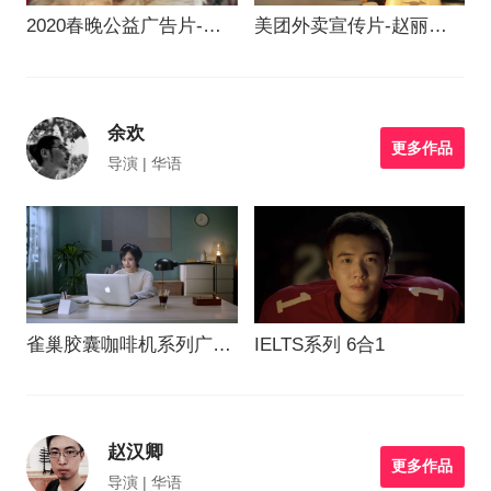
2020春晚公益广告片-鼠
美团外卖宣传片-赵丽颖
年数幸福
杨洋
余欢
更多作品
导演 | 华语
雀巢胶囊咖啡机系列广告
IELTS系列 6合1
片
赵汉卿
更多作品
导演 | 华语