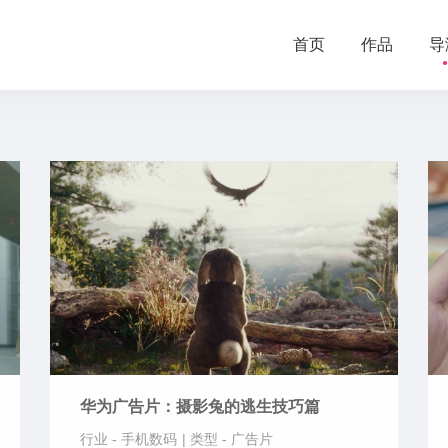
首页
作品
导
华为广告片：摄影兔的逃生技巧篇
行业 -
手机数码
|
类型 -
广告片