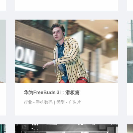
华为FreeBuds 3i：滑板篇
行业 -
手机数码
|
类型 -
广告片