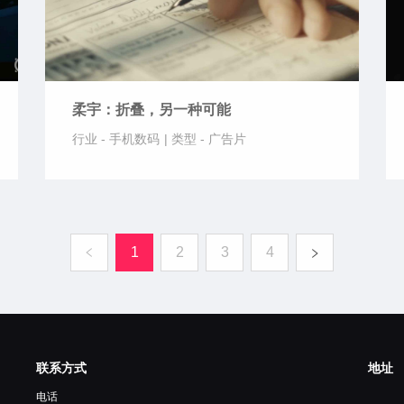
柔宇：折叠，另一种可能
行业 -
手机数码
|
类型 -
广告片
1
2
3
4
联系方式
地址
电话