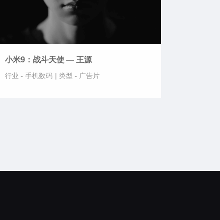
小米9：战斗天使 — 王源
行业 -
手机数码
|
类型 -
广告片