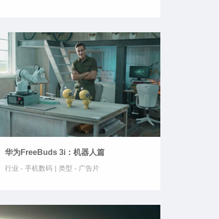
华为FreeBuds 3i：机器人篇
行业 -
手机数码
|
类型 -
广告片