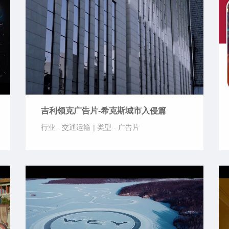
吉利领克广告片-希克斯城市入侵篇
行业 -
交通运输
|
类型 -
广告片