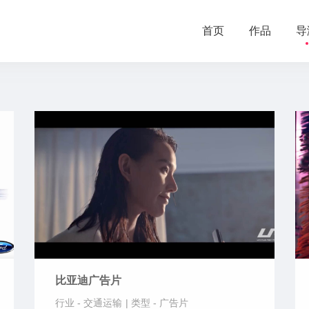
首页
作品
导
比亚迪广告片
行业 -
交通运输
|
类型 -
广告片