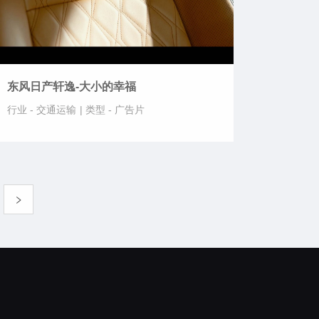
东风日产轩逸-大小的幸福
行业 -
交通运输
|
类型 -
广告片