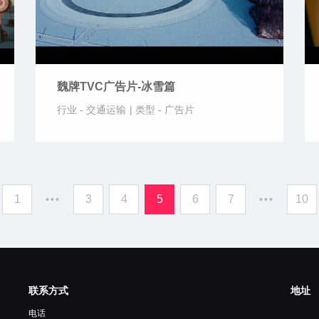
魏牌TVC广告片-冰雪篇
行业 -
交通运输
|
类型 -
广告片
1
3
4
5
6
7
10
•••
•••
联系方式
地址
电话