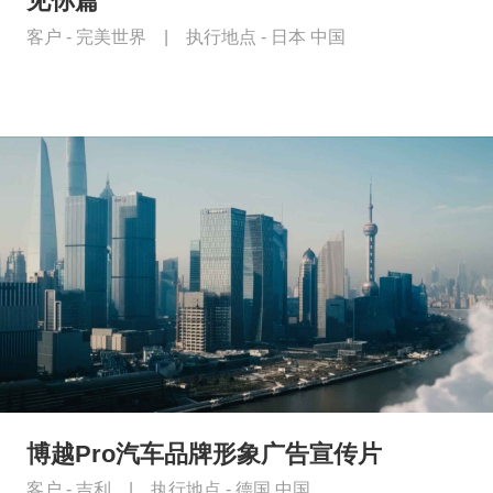
见你篇
客户 -
完美世界
|
执行地点 -
日本 中国
博越Pro汽车品牌形象广告宣传片
客户 -
吉利
|
执行地点 -
德国 中国