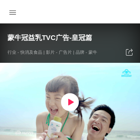
蒙牛冠益乳TVC广告-皇冠篇
行业 -
快消及食品
| 影片 -
广告片
| 品牌 -
蒙牛