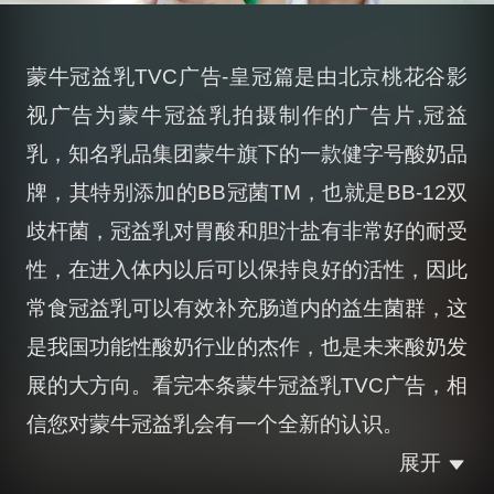
蒙牛冠益乳TVC广告-皇冠篇是由北京桃花谷影
视广告为蒙牛冠益乳拍摄制作的广告片,冠益
乳，知名乳品集团蒙牛旗下的一款健字号酸奶品
牌，其特别添加的BB冠菌TM，也就是BB-12双
歧杆菌，冠益乳对胃酸和胆汁盐有非常好的耐受
性，在进入体内以后可以保持良好的活性，因此
常食冠益乳可以有效补充肠道内的益生菌群，这
是我国功能性酸奶行业的杰作，也是未来酸奶发
展的大方向。看完本条蒙牛冠益乳TVC广告，相
信您对蒙牛冠益乳会有一个全新的认识。
展开