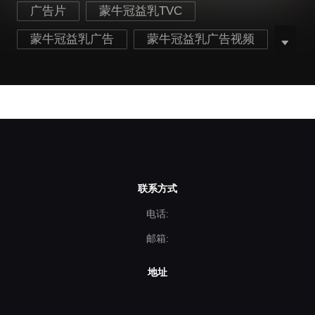
广告片
蒙牛冠益乳TVC
蒙牛冠益乳广告
蒙牛冠益乳广告视频
乳品广告片
冠益乳的广告
牛奶广告片
联系方式
电话:
邮箱:
地址