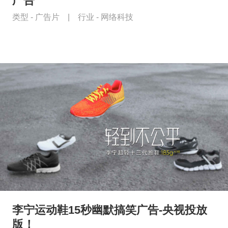
广告
类型 -
广告片
|
行业 -
网络科技
李宁运动鞋15秒幽默搞笑广告-央视投放
版！