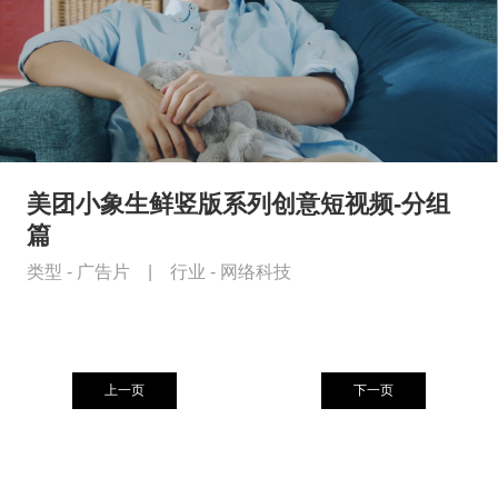
美团小象生鲜竖版系列创意短视频-分组
篇
类型 -
广告片
|
行业 -
网络科技
上一页
下一页