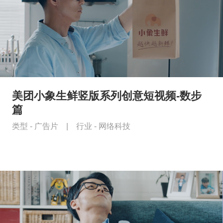
美团小象生鲜竖版系列创意短视频-数步
篇
类型 -
广告片
|
行业 -
网络科技