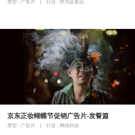
类型 -
广告片
|
行业 -
快消及食品
京东正妆蝴蝶节促销广告片-发誓篇
类型 -
广告片
|
行业 -
网络科技