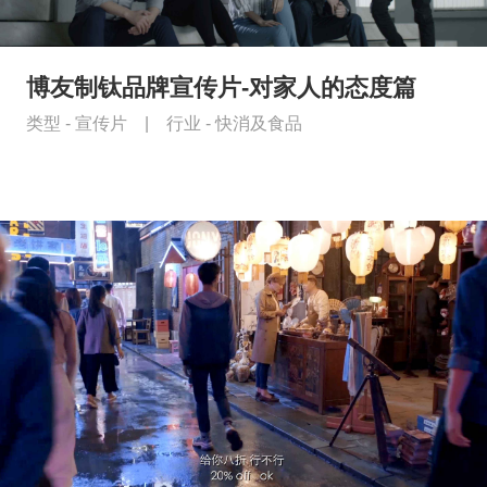
博友制钛品牌宣传片-对家人的态度篇
类型 -
宣传片
|
行业 -
快消及食品