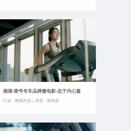
滴滴-壹号专车品牌微电影-忠于内心篇
行业 -
网络科技
|
类型 -
微电影