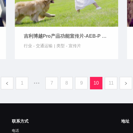
吉利博越Pro产品功能宣传片-AEB-P 城
市预碰撞安全系统
行业 -
交通运输
|
类型 -
宣传片
1
7
8
9
10
11
•••
联系方式
地址
电话