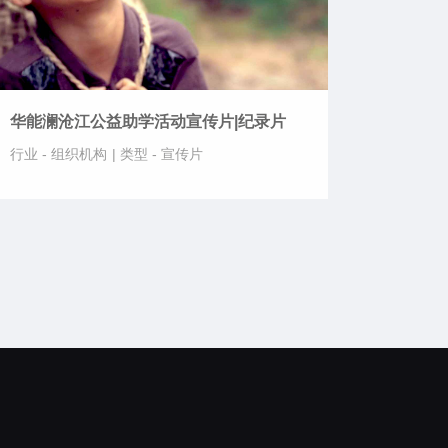
华能澜沧江公益助学活动宣传片|纪录片
行业 -
组织机构
|
类型 -
宣传片