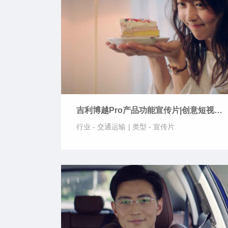
吉利博越Pro产品功能宣传片|创意短视
频-导航联动
行业 -
交通运输
|
类型 -
宣传片