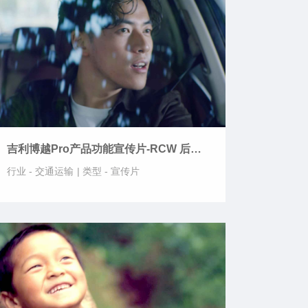
吉利博越Pro产品功能宣传片-RCW 后方
碰撞预警
行业 -
交通运输
|
类型 -
宣传片