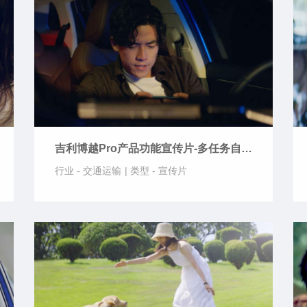
吉利博越Pro产品功能宣传片-多任务自定
义同屏操作
行业 -
交通运输
|
类型 -
宣传片