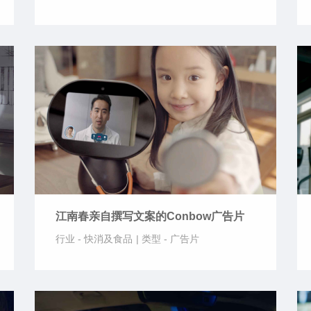
江南春亲自撰写文案的Conbow广告片
行业 -
快消及食品
|
类型 -
广告片