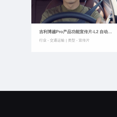
吉利博越Pro产品功能宣传片-L2 自动驾
驶
行业 -
交通运输
|
类型 -
宣传片