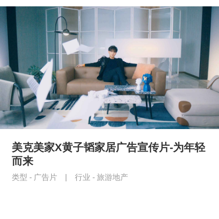
美克美家X黄子韬家居广告宣传片-为年轻
而来
类型 -
广告片
|
行业 -
旅游地产