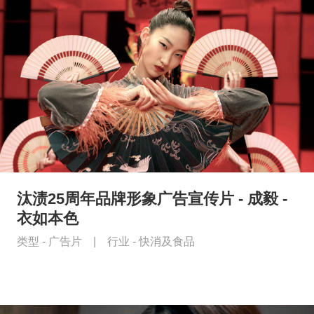
汰渍25周年品牌形象广告宣传片 - 成毅 -
衣如本色
类型 -
广告片
|
行业 -
快消及食品