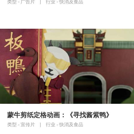
类型 -
广告片
|
行业 -
快消及食品
蒙牛剪纸定格动画：《寻找酱紫鸭》
类型 -
宣传片
|
行业 -
快消及食品