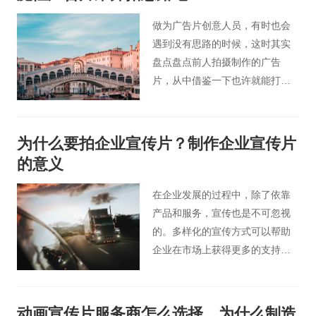
公司的宣传片发挥最大的市场价
值呢，今天桃花谷宣传片小编就
做为广告片创意人员，有时也会
来为大家分享下可以进行哪些操
遇到没有思路的时候，这时其实
作。
盘点盘点前人拍摄制作的广告
片，从中借鉴一下也许就能打开
自己的创意之泉。毕竟广告史上
有很多优秀的广告片案例，这些
广告片有发自内心的，温暖的，
为什么要拍企业宣传片？制作企业宣传片
当然，也有那些让你捧腹大笑
的意义
的“沙雕”广告。所以今天桃花谷广
告片小编就带领大家看看2018年
在企业发展的过程中，除了依靠
有哪些魔性广告片能让你笑到肚
产品和服务，宣传也是不可忽视
子疼。
的。多样化的宣传方式可以帮助
企业在市场上获得更多的支持。
在宣传企业的过程中，企业宣传
片受到了各大企业的关注。在电
视上、网络平台上，我们都可以
动画宣传片服务商怎么选择，为什么制造