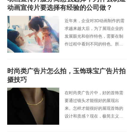
看到各种各样的企业宣传片，那
动画宣传片要选择有经验的公司做？
么，企业宣传片对企业的发展有
什么意义呢？下面桃花谷影视广
近年来，企业对3D动画制作的需
告公司小编对这个问题做下详细
求越来越大后，为了展现企业的
介绍。
发展眼光和创作特色，需要在制
作过程中看到不同的特色。所以
有很多专门的动画宣传片制作公
司。这时候客户首先面临的问题
就是动画宣传片服务商怎么选
时尚类广告片怎么拍，玉饰珠宝广告片拍
择，今天桃花谷宣传片小编为大
摄技巧
家讲解下为什么制造动画宣传片
要选择有经验的公司完成？
在时尚类广告片中，好的首饰需
要通过镜头才能很好的展现出
来。怎样才能很好的展现首饰的
设计和质感？现在，极简主义很
流行。无论是服装设计、珠宝设
计还是广告摄影，体现极简主义