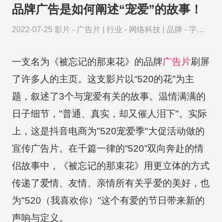
品牌广告是如何阐述“宠爱”的故事！
2022-07-25
影片 -
广告片
|
行业 -
网络科技
|
品牌 -
字节
跳动
一支名为《被忘记的那束花》的品牌
广告片
刷屏
了许多人的主页。这支影片以“520的花”为主
题，叙述了3个与宠爱有关的故事。温情满满的
日子细节，"普通、真实，却又催人泪下"。实际
上，这是抖音电商为"520宠爱季"大促活动做的
宣传广告片。在千篇一律的“520”双向奔赴的情
侣故事中，《被忘记的那束花》用更立体的方式
传递了爱情、友情、亲情所有关乎爱的美好，也
为"520（我喜欢你）"这个有爱的节日带来新的
声响与定义。