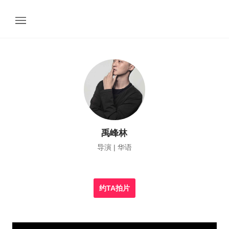
禹峰林
导演 | 华语
约TA拍片