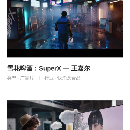
雪花啤酒：SuperX — 王嘉尔
类型 -
广告片
|
行业 -
快消及食品