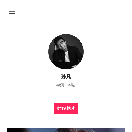
孙凡
导演 | 华语
约TA拍片