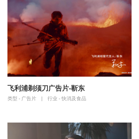
飞利浦剃须刀广告片-靳东
类型 -
广告片
|
行业 -
快消及食品