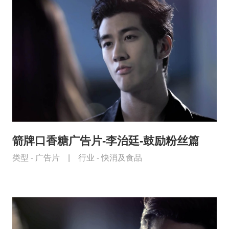
箭牌口香糖广告片-李治廷-鼓励粉丝篇
类型 -
广告片
|
行业 -
快消及食品