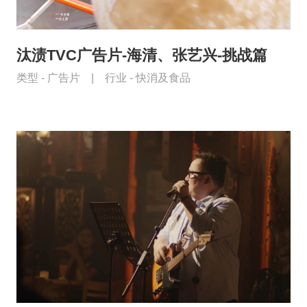
汰渍TVC广告片-海清、张艺兴-挑战篇
类型 -
广告片
|
行业 -
快消及食品