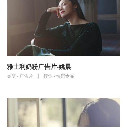
雅士利奶粉广告片-姚晨
类型 -
广告片
|
行业 -
快消食品