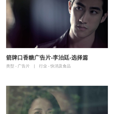
箭牌口香糖广告片-李治廷-选择篇
类型 -
广告片
|
行业 -
快消及食品