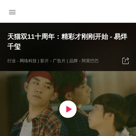
天猫双11十周年：精彩才刚刚开始 - 易烊
千玺
行业 -
网络科技
| 影片 -
广告片
| 品牌 -
阿里巴巴