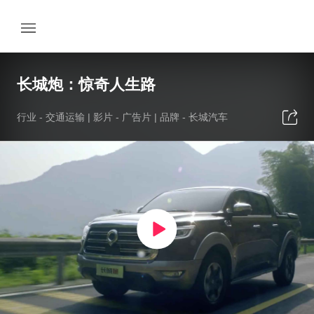
长城炮：惊奇人生路
行业 -
交通运输
| 影片 -
广告片
| 品牌 -
长城汽车