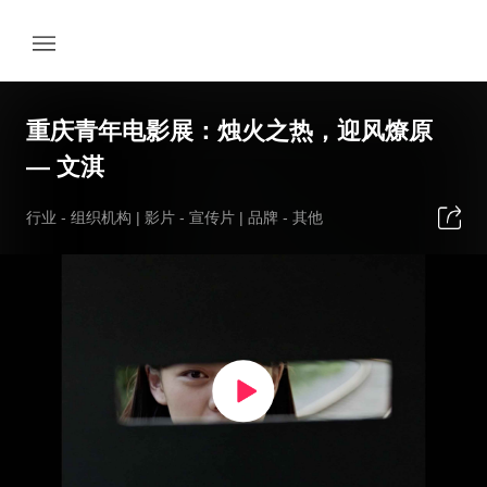
重庆青年电影展：烛火之热，迎风燎原
— 文淇
行业 -
组织机构
| 影片 -
宣传片
| 品牌 -
其他