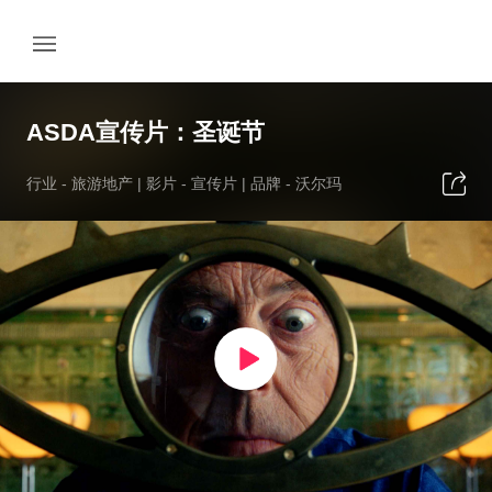
ASDA宣传片：圣诞节
行业 -
旅游地产
| 影片 -
宣传片
| 品牌 -
沃尔玛