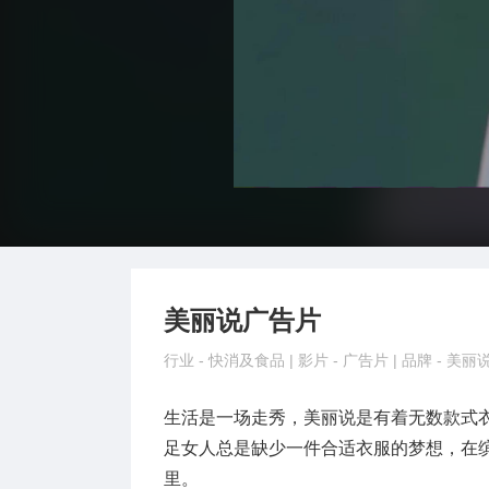
美丽说广告片
行业 -
快消及食品
| 影片 -
广告片
| 品牌 -
美丽
生活是一场走秀，美丽说是有着无数款式
足女人总是缺少一件合适衣服的梦想，在缤
里。