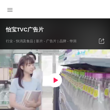
怡宝TVC广告片
行业 -
快消及食品
| 影片 -
广告片
| 品牌 -
华润