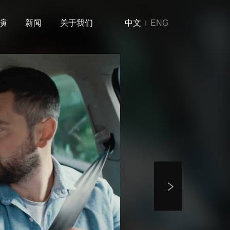
演
新闻
关于我们
中文
ENG