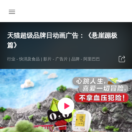
天猫超级品牌日动画广告：《悬崖蹦极
篇》
行业 -
快消及食品
| 影片 -
广告片
| 品牌 -
阿里巴巴