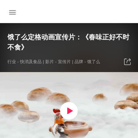
饿了么定格动画宣传片：《春味正好不时
不食》
行业 -
快消及食品
| 影片 -
宣传片
| 品牌 -
饿了么