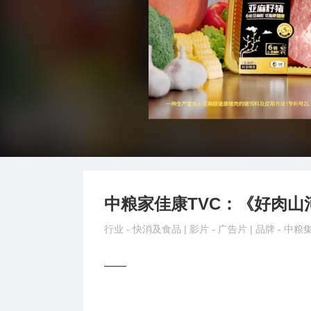
中粮家佳康TVC：《好肉山
行业 -
快消及食品
| 影片 -
广告片
| 品牌 -
中粮
——