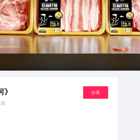
河》
分享
集团