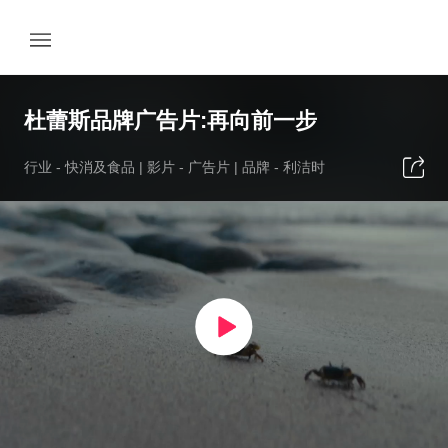
杜蕾斯品牌广告片:再向前一步
行业 -
快消及食品
| 影片 -
广告片
| 品牌 -
利洁时