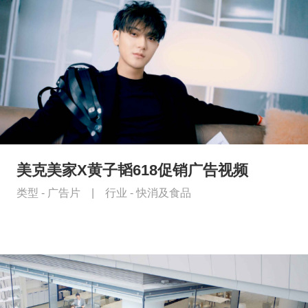
美克美家X黄子韬618促销广告视频
类型 -
广告片
|
行业 -
快消及食品