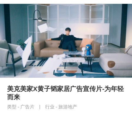
美克美家X黄子韬家居广告宣传片-为年轻
而来
类型 -
广告片
|
行业 -
旅游地产