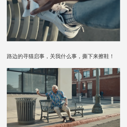
路边的寻猫启事，关我什么事，撕下来擦鞋！