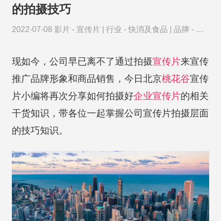
的拍摄技巧
2022-07-08
影片 -
宣传片
|
行业 -
快消及食品
|
品牌 -
麦
当劳
现如今，公司早已离不了通过拍摄
宣传片
来宣传
推广品牌形象和商品销售，今日北京
桃花谷
宣传
片小编将再次分享如何拍摄好
企业宣传片
的相关
干货知识，带各位一起掌握公司宣传片拍摄层面
的技巧知识。