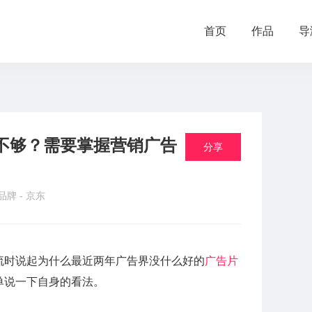
首页
作品
导
不够？需要掌握营销广告
分享
 品牌 -
京东
流时说起为什么最近两年广告界没什么好的
广告片
单说一下自身的看法。